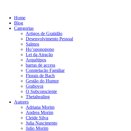
Home
Blog
Categorias
Artigos de Gratidão
Desenvolvimento Pessoal
Salmos
Ho’oponopono
Lei da Atração
Arquétipos
barras de access
Constelação Familiar
Florais de Bach
Gestão do Humor
Grabovoi
O Subconsciente
Thetahealing
Autores
Adriana Morim
Andrea Morim
Cleide Silva
Julia Nascimento
Julio Morim