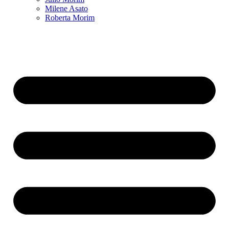
Milene Asato
Roberta Morim