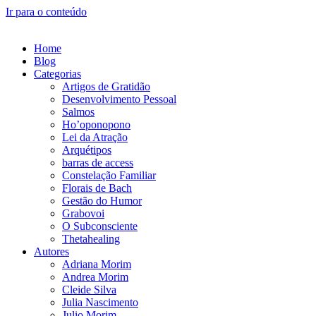
Ir para o conteúdo
Home
Blog
Categorias
Artigos de Gratidão
Desenvolvimento Pessoal
Salmos
Ho’oponopono
Lei da Atração
Arquétipos
barras de access
Constelação Familiar
Florais de Bach
Gestão do Humor
Grabovoi
O Subconsciente
Thetahealing
Autores
Adriana Morim
Andrea Morim
Cleide Silva
Julia Nascimento
Julio Morim