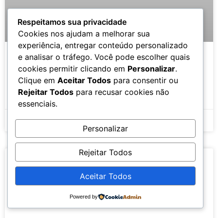
Respeitamos sua privacidade
Cookies nos ajudam a melhorar sua
experiência, entregar conteúdo personalizado
e analisar o tráfego. Você pode escolher quais
cookies permitir clicando em
Personalizar
.
Gratidão e Bem-Estar Físico
Clique em
Aceitar Todos
para consentir ou
Rejeitar Todos
para recusar cookies não
LEIA MAIS »
essenciais.
7 de novembro de 2023
Nenhum comentário
Personalizar
Rejeitar Todos
ARTIGOS DE GRATIDÃO
Aceitar Todos
Powered by