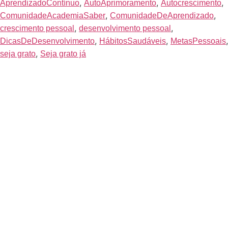
,
,
,
AprendizadoContínuo
AutoAprimoramento
Autocrescimento
,
,
ComunidadeAcademiaSaber
ComunidadeDeAprendizado
,
,
crescimento pessoal
desenvolvimento pessoal
,
,
,
DicasDeDesenvolvimento
HábitosSaudáveis
MetasPessoais
,
seja grato
Seja grato já