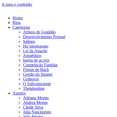
Ir para o conteúdo
Home
Blog
Categorias
Artigos de Gratidão
Desenvolvimento Pessoal
Salmos
Ho’oponopono
Lei da Atração
Arquétipos
barras de access
Constelação Familiar
Florais de Bach
Gestão do Humor
Grabovoi
O Subconsciente
Thetahealing
Autores
Adriana Morim
Andrea Morim
Cleide Silva
Julia Nascimento
Julio Morim