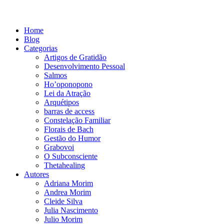
Home
Blog
Categorias
Artigos de Gratidão
Desenvolvimento Pessoal
Salmos
Ho’oponopono
Lei da Atração
Arquétipos
barras de access
Constelação Familiar
Florais de Bach
Gestão do Humor
Grabovoi
O Subconsciente
Thetahealing
Autores
Adriana Morim
Andrea Morim
Cleide Silva
Julia Nascimento
Julio Morim