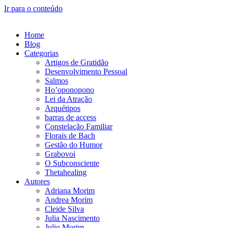
Ir para o conteúdo
Home
Blog
Categorias
Artigos de Gratidão
Desenvolvimento Pessoal
Salmos
Ho’oponopono
Lei da Atração
Arquétipos
barras de access
Constelação Familiar
Florais de Bach
Gestão do Humor
Grabovoi
O Subconsciente
Thetahealing
Autores
Adriana Morim
Andrea Morim
Cleide Silva
Julia Nascimento
Julio Morim