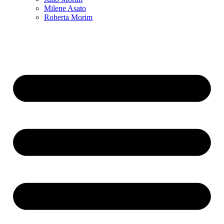
Milene Asato
Roberta Morim