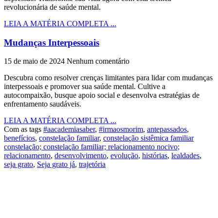
revolucionária de saúde mental.
LEIA A MATÉRIA COMPLETA ...
Mudanças Interpessoais
15 de maio de 2024
Nenhum comentário
Descubra como resolver crenças limitantes para lidar com mudanças
interpessoais e promover sua saúde mental. Cultive a
autocompaixão, busque apoio social e desenvolva estratégias de
enfrentamento saudáveis.
LEIA A MATÉRIA COMPLETA ...
Com as tags
#aacademiasaber
,
#irmaosmorim
,
antepassados
,
benefícios
,
constelação familiar
,
constelação sistêmica familiar
constelação; constelação familiar; relacionamento nocivo;
relacionamento
,
desenvolvimento
,
evolução
,
histórias
,
lealdades
,
seja grato
,
Seja grato já
,
trajetória