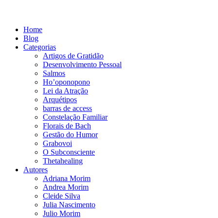
Home
Blog
Categorias
Artigos de Gratidão
Desenvolvimento Pessoal
Salmos
Ho’oponopono
Lei da Atração
Arquétipos
barras de access
Constelação Familiar
Florais de Bach
Gestão do Humor
Grabovoi
O Subconsciente
Thetahealing
Autores
Adriana Morim
Andrea Morim
Cleide Silva
Julia Nascimento
Julio Morim