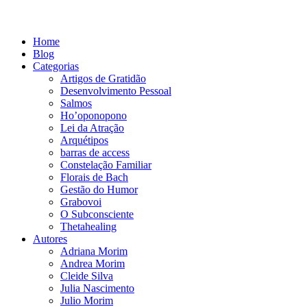
Home
Blog
Categorias
Artigos de Gratidão
Desenvolvimento Pessoal
Salmos
Ho’oponopono
Lei da Atração
Arquétipos
barras de access
Constelação Familiar
Florais de Bach
Gestão do Humor
Grabovoi
O Subconsciente
Thetahealing
Autores
Adriana Morim
Andrea Morim
Cleide Silva
Julia Nascimento
Julio Morim