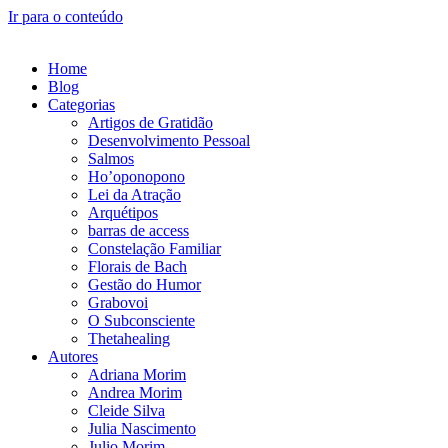
Ir para o conteúdo
Home
Blog
Categorias
Artigos de Gratidão
Desenvolvimento Pessoal
Salmos
Ho’oponopono
Lei da Atração
Arquétipos
barras de access
Constelação Familiar
Florais de Bach
Gestão do Humor
Grabovoi
O Subconsciente
Thetahealing
Autores
Adriana Morim
Andrea Morim
Cleide Silva
Julia Nascimento
Julio Morim