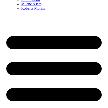
Milene Asato
Roberta Morim