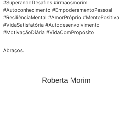
#SuperandoDesafios #irmaosmorim
#Autoconhecimento #EmpoderamentoPessoal
#ResiliênciaMental #AmorPróprio #MentePositiva
#VidaSatisfatória #Autodesenvolvimento
#MotivaçãoDiária #VidaComPropósito
Abraços.
Roberta Morim