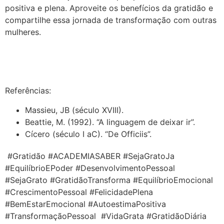
positiva e plena.
Aproveite os benefícios da gratidão e
compartilhe essa jornada de transformação com outras
mulheres.
Referências:
Massieu, JB (século XVIII).
Beattie, M. (1992). “A linguagem de deixar ir”.
Cícero (século I aC). “De Officiis”.
#Gratidão #ACADEMIASABER #SejaGratoJa
#EquilíbrioEPoder #DesenvolvimentoPessoal
#SejaGrato #GratidãoTransforma #EquilíbrioEmocional
#CrescimentoPessoal #FelicidadePlena
#BemEstarEmocional #AutoestimaPositiva
#TransformaçãoPessoal #VidaGrata #GratidãoDiária