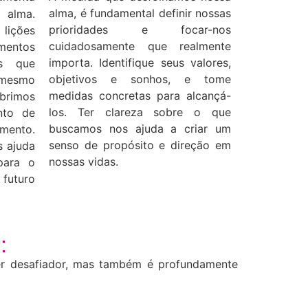
alma, é fundamental definir nossas
 alma.
prioridades e focar-nos
ições
cuidadosamente que realmente
mentos
importa. Identifique seus valores,
as que
objetivos e sonhos, e tome
 mesmo
medidas concretas para alcançá-
brimos
los. Ter clareza sobre o que
nto de
buscamos nos ajuda a criar um
nto.
senso de propósito e direção em
 ajuda
nossas vidas.
para o
uturo
:
er desafiador, mas também é profundamente