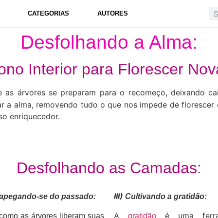
CATEGORIAS
AUTORES
Desfolhando a Alma:
no Interior para Florescer No
e as árvores se preparam para o recomeço, deixando ca
har a alma, removendo tudo o que nos impede de florescer 
o enriquecedor.
Desfolhando as Camadas:
III)
ã
apegando-se do passado:
Cultivando a gratid
o:
á
A
é uma ferra
 como as
rvores liberam suas
gratidão