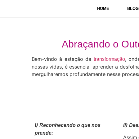
HOME
BLOG
Abraçando o Outo
Bem-vindo à estação da
, ond
transformação
nossas vidas, é essencial aprender a desfol
mergulharemos profundamente nesse process
I)
II)
Reconhecendo o que nos
Des
prende:
Assim