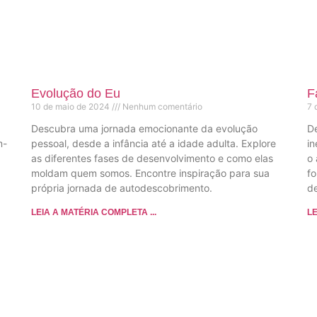
Evolução do Eu
F
10 de maio de 2024
Nenhum comentário
7 
Descubra uma jornada emocionante da evolução
De
m-
pessoal, desde a infância até a idade adulta. Explore
in
as diferentes fases de desenvolvimento e como elas
o 
moldam quem somos. Encontre inspiração para sua
fo
própria jornada de autodescobrimento.
d
LEIA A MATÉRIA COMPLETA ...
LE