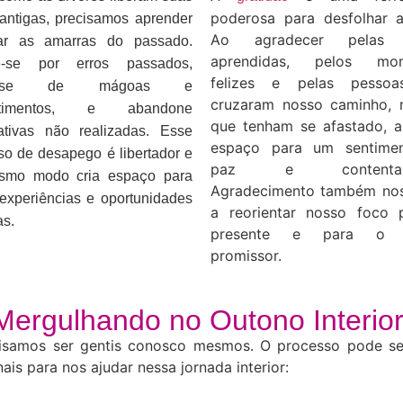
poderosa para desfolhar a
 antigas, precisamos aprender
Ao agradecer pelas l
tar as amarras do passado.
aprendidas, pelos mo
e-se por erros passados,
felizes e pelas pesso
á
rte-se de m
goas e
cruzaram nosso caminho,
ntimentos, e abandone
que tenham se afastado, a
ã
ativas n
o realizadas. Esse
espaço para um sentime
é
so de desapego
libertador e
paz e contentame
ç
smo modo cria espa
o para
Agradecimento também nos
ê
experi
ncias e oportunidades
a reorientar nosso foco 
as.
presente e para o f
promissor.
Mergulhando no Outono Interior
recisamos ser gentis conosco mesmos. O processo pode s
ais para nos ajudar nessa jornada interior: