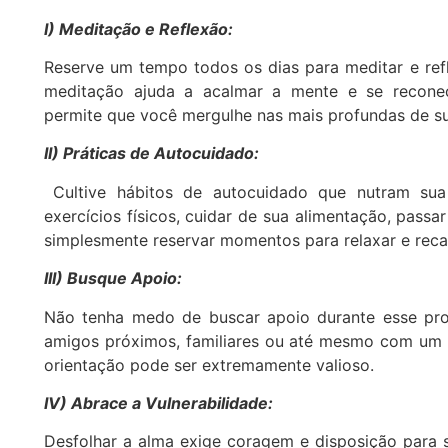
I)
Medita
çã
o e Reflex
ã
o:
Reserve um tempo todos os dias para meditar e refl
meditação ajuda a acalmar a mente e se recone
permite que você mergulhe nas mais profundas de s
II)
Pr
á
ticas de Autocuidado:
Cultive hábitos de autocuidado que nutram sua
exercícios físicos, cuidar de sua alimentação, passar 
simplesmente reservar momentos para relaxar e recar
III)
Busque Apoio:
Não tenha medo de buscar apoio durante esse pro
amigos próximos, familiares ou até mesmo com um t
orientação pode ser extremamente valioso.
IV)
Abrace a Vulnerabilidade:
Desfolhar a alma exige coragem e disposição para se