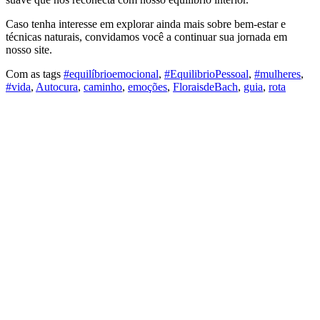
Caso tenha interesse em explorar ainda mais sobre bem-estar e
técnicas naturais, convidamos você a continuar sua jornada em
nosso site.
Com as tags
#equilíbrioemocional
,
#EquilibrioPessoal
,
#mulheres
,
#vida
,
Autocura
,
caminho
,
emoções
,
FloraisdeBach
,
guia
,
rota