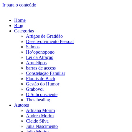
Ir para o conteúdo
Home
Blog
Categorias
Artigos de Gratidão
Desenvolvimento Pessoal
Salmos
Ho’oponopono
Lei da Atração
Arquétipos
barras de access
Constelação Familiar
Florais de Bach
Gestão do Humor
Grabovoi
O Subconsciente
Thetahealing
Autores
Adriana Morim
Andrea Morim
Cleide Silva
Julia Nascimento
Julio Morim