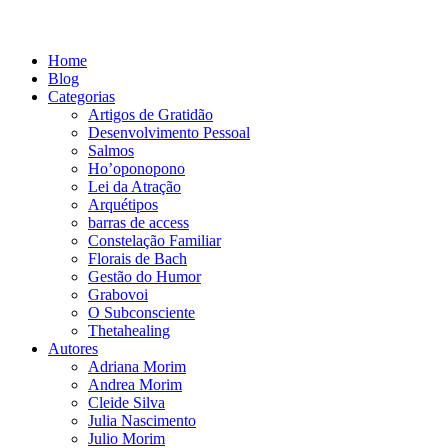
Home
Blog
Categorias
Artigos de Gratidão
Desenvolvimento Pessoal
Salmos
Ho’oponopono
Lei da Atração
Arquétipos
barras de access
Constelação Familiar
Florais de Bach
Gestão do Humor
Grabovoi
O Subconsciente
Thetahealing
Autores
Adriana Morim
Andrea Morim
Cleide Silva
Julia Nascimento
Julio Morim