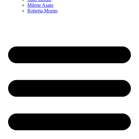
Milene Asato
Roberta Morim