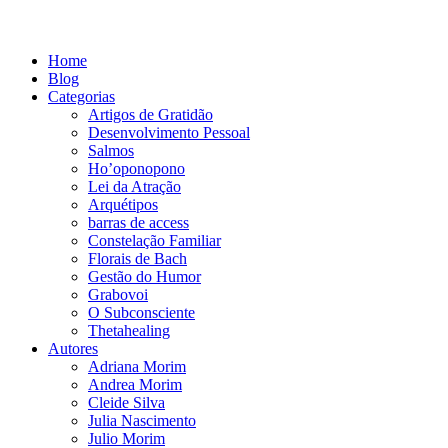
Home
Blog
Categorias
Artigos de Gratidão
Desenvolvimento Pessoal
Salmos
Ho’oponopono
Lei da Atração
Arquétipos
barras de access
Constelação Familiar
Florais de Bach
Gestão do Humor
Grabovoi
O Subconsciente
Thetahealing
Autores
Adriana Morim
Andrea Morim
Cleide Silva
Julia Nascimento
Julio Morim