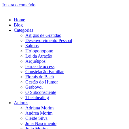
Ir para o conteúdo
Home
Blog
Categorias
Artigos de Gratidão
Desenvolvimento Pessoal
Salmos
Ho’oponopono
Lei da Atração
Arquétipos
barras de access
Constelação Familiar
Florais de Bach
Gestão do Humor
Grabovoi
O Subconsciente
Thetahealing
Autores
Adriana Morim
Andrea Morim
Cleide Silva
Julia Nascimento
Julio Morim