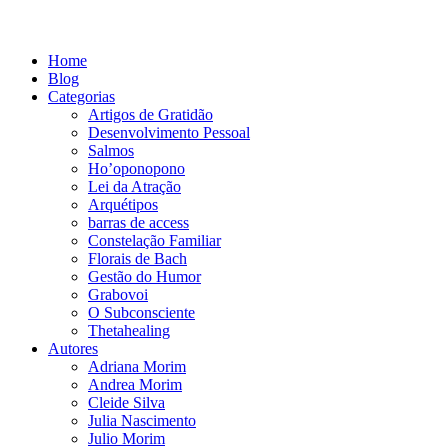
Home
Blog
Categorias
Artigos de Gratidão
Desenvolvimento Pessoal
Salmos
Ho’oponopono
Lei da Atração
Arquétipos
barras de access
Constelação Familiar
Florais de Bach
Gestão do Humor
Grabovoi
O Subconsciente
Thetahealing
Autores
Adriana Morim
Andrea Morim
Cleide Silva
Julia Nascimento
Julio Morim