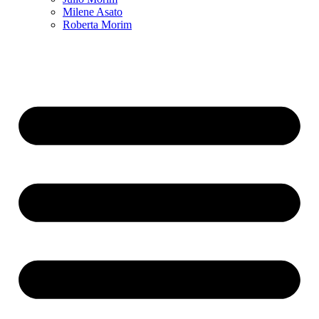
Milene Asato
Roberta Morim