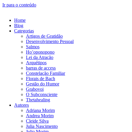
Ir para o conteúdo
Home
Blog
Categorias
Artigos de Gratidão
Desenvolvimento Pessoal
Salmos
Ho’oponopono
Lei da Atração
Arquétipos
barras de access
Constelação Familiar
Florais de Bach
Gestão do Humor
Grabovoi
O Subconsciente
Thetahealing
Autores
Adriana Morim
Andrea Morim
Cleide Silva
Julia Nascimento
Julio Morim