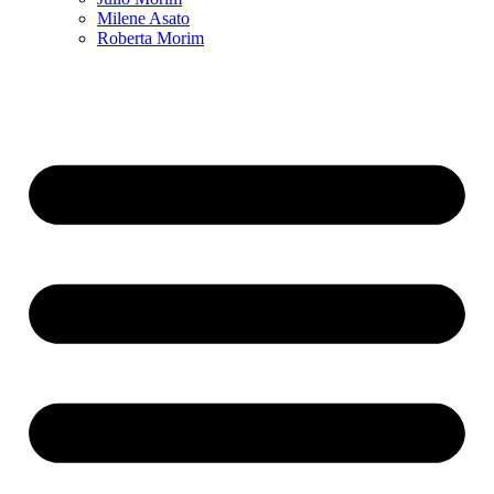
Milene Asato
Roberta Morim