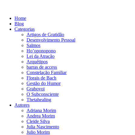
Home
Blog
Categorias
Artigos de Gratidão
Desenvolvimento Pessoal
Salmos
Ho’oponopono
Lei da Atração
Arquétipos
barras de access
Constelação Familiar
Florais de Bach
Gestão do Humor
Grabovoi
O Subconsciente
Thetahealing
Autores
Adriana Morim
Andrea Morim
Cleide Silva
Julia Nascimento
Julio Morim