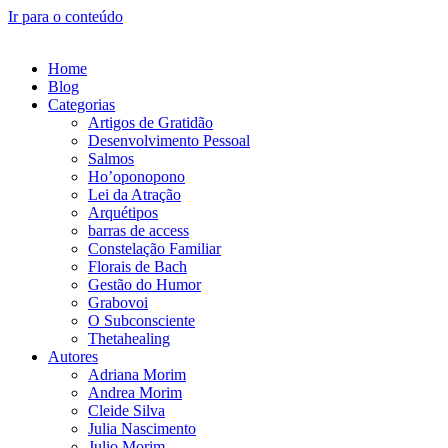
Ir para o conteúdo
Home
Blog
Categorias
Artigos de Gratidão
Desenvolvimento Pessoal
Salmos
Ho’oponopono
Lei da Atração
Arquétipos
barras de access
Constelação Familiar
Florais de Bach
Gestão do Humor
Grabovoi
O Subconsciente
Thetahealing
Autores
Adriana Morim
Andrea Morim
Cleide Silva
Julia Nascimento
Julio Morim