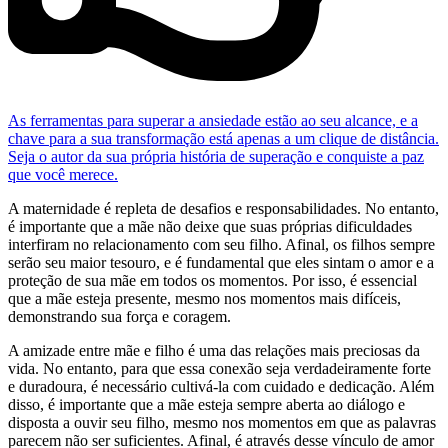
As ferramentas para superar a ansiedade estão ao seu alcance, e a
chave para a sua transformação está apenas a um clique de distância.
Seja o autor da sua própria história de superação e conquiste a paz
que você merece.
A maternidade é repleta de desafios e responsabilidades. No entanto,
é importante que a mãe não deixe que suas próprias dificuldades
interfiram no relacionamento com seu filho. Afinal, os filhos sempre
serão seu maior tesouro, e é fundamental que eles sintam o amor e a
proteção de sua mãe em todos os momentos. Por isso, é essencial
que a mãe esteja presente, mesmo nos momentos mais difíceis,
demonstrando sua força e coragem.
A amizade entre mãe e filho é uma das relações mais preciosas da
vida. No entanto, para que essa conexão seja verdadeiramente forte
e duradoura, é necessário cultivá-la com cuidado e dedicação. Além
disso, é importante que a mãe esteja sempre aberta ao diálogo e
disposta a ouvir seu filho, mesmo nos momentos em que as palavras
parecem não ser suficientes. Afinal, é através desse vínculo de amor