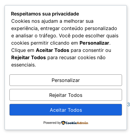
Termos e Condições
Respeitamos sua privacidade
Cookies nos ajudam a melhorar sua
experiência, entregar conteúdo personalizado
e analisar o tráfego. Você pode escolher quais
LGPD
cookies permitir clicando em
Personalizar
.
Clique em
Aceitar Todos
para consentir ou
Rejeitar Todos
para recusar cookies não
essenciais.
Acesso aos Dados
Personalizar
Rejeitar Todos
Seja Grato © 2023
Aceitar Todos
Todos os direitos reservados. “Dicolah MKT”
Powered by