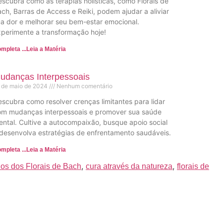
scubra como as terapias holísticas, como Florais de
ch, Barras de Access e Reiki, podem ajudar a aliviar
a dor e melhorar seu bem-estar emocional.
perimente a transformação hoje!
mpleta ...Leia a Matéria
udanças Interpessoais
 de maio de 2024
Nenhum comentário
scubra como resolver crenças limitantes para lidar
om mudanças interpessoais e promover sua saúde
ntal. Cultive a autocompaixão, busque apoio social
desenvolva estratégias de enfrentamento saudáveis.
mpleta ...Leia a Matéria
,
,
ios dos Florais de Bach
cura através da natureza
florais de