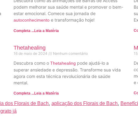
Descubra como as afirmações de Barras de Access
De
podem melhorar sua saúde mental e promover o bem-
Ba
a
estar emocional. Comece sua jornada de
su
e transformação hoje!
Ex
autoconhecimento
Co
Completa ...Leia a Matéria
Thetahealing
M
16 de maio de 2024
Nenhum comentário
15
Descubra como o
pode ajudá-lo a
De
Thetahealing
c
superar ansiedade e depressão. Transforme sua vida
me
agora com esta técnica revolucionária de saúde
e 
mental.
Co
Completa ...Leia a Matéria
,
,
ia dos Florais de Bach
aplicação dos Florais de Bach
Benefíc
grato já