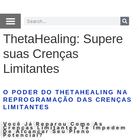
ThetaHealing: Supere
suas Crenças
Limitantes
O PODER DO THETAHEALING NA
REPROGRAMAÇÃO DAS CRENÇAS
LIMITANTES
Você Já Reparou Como As
Crenças Limitantes Te Impedem
De Alcançar Seu Pleno
Potencial?