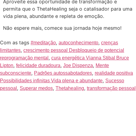
Aproveite essa oportunidade de transformação e
permita que o ThetaHealing seja o catalisador para uma
vida plena, abundante e repleta de emoção.
Não espere mais, comece sua jornada hoje mesmo!
Com as tags
,
,
#meditação
autoconhecimento
crenças
,
limitantes
crescimento pessoal Desbloqueio de potencial
,
reprogramação mental
cura energética Vianna Stibal Bruce
,
,
,
Lipton
felicidade duradoura
Joe Dispenza
Mente
,
,
subconsciente
Padrões autossabotadores
realidade positiva
,
Possibilidades infinitas Vida plena e abundante
Sucesso
,
,
,
pessoal
Superar medos
Thetahealing
transformação pessoal