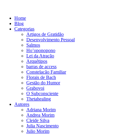
Home
Blog
Categorias
Artigos de Gratidão
Desenvolvimento Pessoal
Salmos
Ho’oponopono
Lei da Atração
Arquétipos
barras de access
Constelação Familiar
Florais de Bach
Gestão do Humor
Grabovoi
O Subconsciente
Thetahealing
Autores
Adriana Morim
Andrea Morim
Cleide Silva
Julia Nascimento
Julio Morim