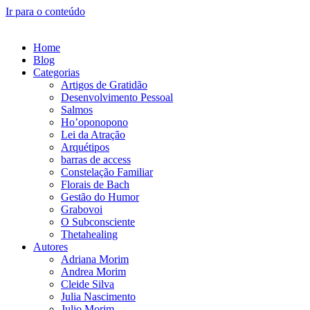
Ir para o conteúdo
Home
Blog
Categorias
Artigos de Gratidão
Desenvolvimento Pessoal
Salmos
Ho’oponopono
Lei da Atração
Arquétipos
barras de access
Constelação Familiar
Florais de Bach
Gestão do Humor
Grabovoi
O Subconsciente
Thetahealing
Autores
Adriana Morim
Andrea Morim
Cleide Silva
Julia Nascimento
Julio Morim