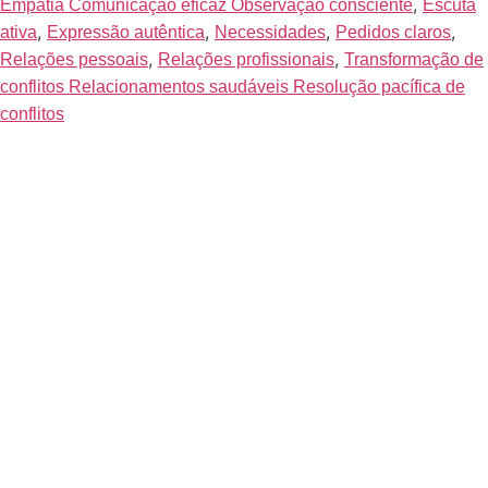
,
Empatia Comunicação eficaz Observação consciente
Escuta
,
,
,
,
ativa
Expressão autêntica
Necessidades
Pedidos claros
,
,
Relações pessoais
Relações profissionais
Transformação de
conflitos Relacionamentos saudáveis Resolução pacífica de
conflitos