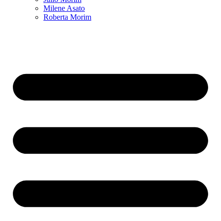
Milene Asato
Roberta Morim