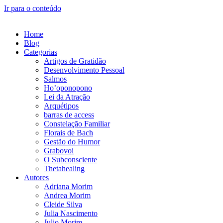
Ir para o conteúdo
Home
Blog
Categorias
Artigos de Gratidão
Desenvolvimento Pessoal
Salmos
Ho’oponopono
Lei da Atração
Arquétipos
barras de access
Constelação Familiar
Florais de Bach
Gestão do Humor
Grabovoi
O Subconsciente
Thetahealing
Autores
Adriana Morim
Andrea Morim
Cleide Silva
Julia Nascimento
Julio Morim