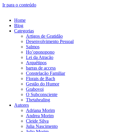
Ir para o conteúdo
Home
Blog
Categorias
Artigos de Gratidão
Desenvolvimento Pessoal
Salmos
Ho’oponopono
Lei da Atração
Arquétipos
barras de access
Constelação Familiar
Florais de Bach
Gestão do Humor
Grabovoi
O Subconsciente
Thetahealing
Autores
Adriana Morim
Andrea Morim
Cleide Silva
Julia Nascimento
Julio Morim