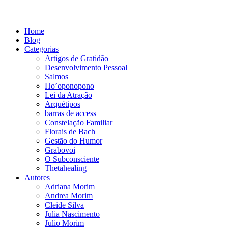
Home
Blog
Categorias
Artigos de Gratidão
Desenvolvimento Pessoal
Salmos
Ho’oponopono
Lei da Atração
Arquétipos
barras de access
Constelação Familiar
Florais de Bach
Gestão do Humor
Grabovoi
O Subconsciente
Thetahealing
Autores
Adriana Morim
Andrea Morim
Cleide Silva
Julia Nascimento
Julio Morim