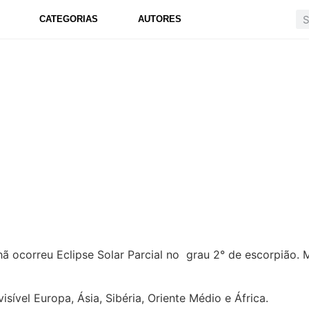
CATEGORIAS
AUTORES
Parcial no grau 2° de Escorpião
 ocorreu Eclipse Solar Parcial no grau 2° de escorpião.
isível Europa, Ásia, Sibéria, Oriente Médio e África.