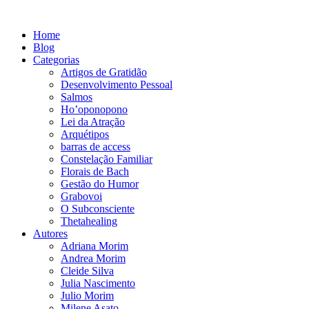
Ir
para
Home
o
Blog
conteúdo
Categorias
Artigos de Gratidão
Desenvolvimento Pessoal
Salmos
Ho’oponopono
Lei da Atração
Arquétipos
barras de access
Constelação Familiar
Florais de Bach
Gestão do Humor
Grabovoi
O Subconsciente
Thetahealing
Autores
Adriana Morim
Andrea Morim
Cleide Silva
Julia Nascimento
Julio Morim
Milene Asato