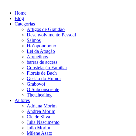
Home
Blog
Categorias
Artigos de Gratidão
Desenvolvimento Pessoal
Salmos
Ho’oponopono
Lei da Atração
Arquétipos
barras de access
Constelação Familiar
Florais de Bach
Gestão do Humor
Grabovoi
O Subconsciente
Thetahealing
Autores
Adriana Morim
Andrea Morim
Cleide Silva
Julia Nascimento
Julio Morim
Milene Asato