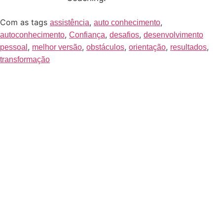
Com as tags
,
,
assistência
auto conhecimento
,
,
,
autoconhecimento
Confiança
desafios
desenvolvimento
,
,
,
,
,
pessoal
melhor versão
obstáculos
orientação
resultados
transformação