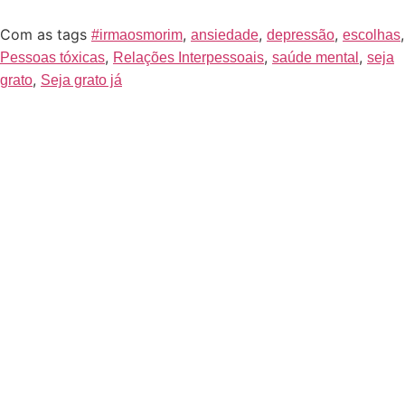
Com as tags
,
,
,
,
#irmaosmorim
ansiedade
depressão
escolhas
,
,
,
Pessoas tóxicas
Relações Interpessoais
saúde mental
seja
,
grato
Seja grato já