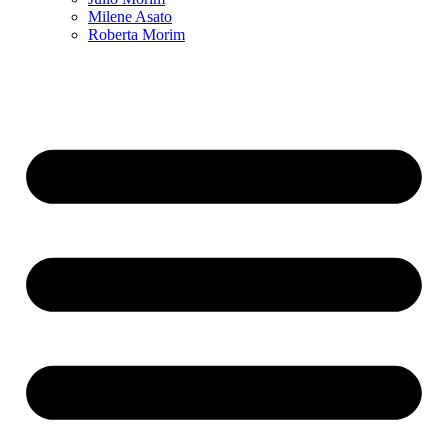
Milene Asato
Roberta Morim