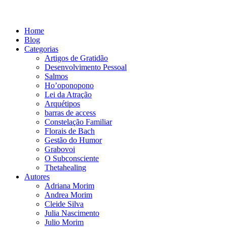
Home
Blog
Categorias
Artigos de Gratidão
Desenvolvimento Pessoal
Salmos
Ho’oponopono
Lei da Atração
Arquétipos
barras de access
Constelação Familiar
Florais de Bach
Gestão do Humor
Grabovoi
O Subconsciente
Thetahealing
Autores
Adriana Morim
Andrea Morim
Cleide Silva
Julia Nascimento
Julio Morim