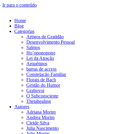
Ir para o conteúdo
Home
Blog
Categorias
Artigos de Gratidão
Desenvolvimento Pessoal
Salmos
Ho’oponopono
Lei da Atração
Arquétipos
barras de access
Constelação Familiar
Florais de Bach
Gestão do Humor
Grabovoi
O Subconsciente
Thetahealing
Autores
Adriana Morim
Andrea Morim
Cleide Silva
Julia Nascimento
Julio Morim