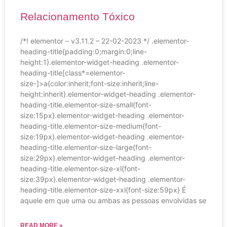
Relacionamento Tóxico
/*! elementor – v3.11.2 – 22-02-2023 */ .elementor-
heading-title{padding:0;margin:0;line-
height:1}.elementor-widget-heading .elementor-
heading-title[class*=elementor-
size-]>a{color:inherit;font-size:inherit;line-
height:inherit}.elementor-widget-heading .elementor-
heading-title.elementor-size-small{font-
size:15px}.elementor-widget-heading .elementor-
heading-title.elementor-size-medium{font-
size:19px}.elementor-widget-heading .elementor-
heading-title.elementor-size-large{font-
size:29px}.elementor-widget-heading .elementor-
heading-title.elementor-size-xl{font-
size:39px}.elementor-widget-heading .elementor-
heading-title.elementor-size-xxl{font-size:59px} É
aquele em que uma ou ambas as pessoas envolvidas se
READ MORE »