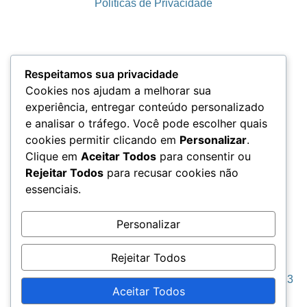
Politicas de Privacidade
Termos e Condições
Respeitamos sua privacidade
Cookies nos ajudam a melhorar sua
experiência, entregar conteúdo personalizado
e analisar o tráfego. Você pode escolher quais
LGPD
cookies permitir clicando em
Personalizar
.
Clique em
Aceitar Todos
para consentir ou
Rejeitar Todos
para recusar cookies não
essenciais.
Acesso aos Dados
Personalizar
Rejeitar Todos
Seja Grato © 2023
Aceitar Todos
Todos os direitos reservados. “Dicolah MKT”