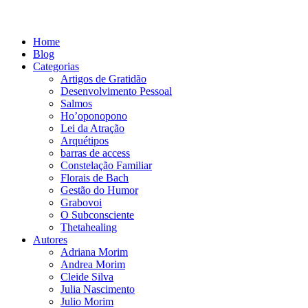
Home
Blog
Categorias
Artigos de Gratidão
Desenvolvimento Pessoal
Salmos
Ho’oponopono
Lei da Atração
Arquétipos
barras de access
Constelação Familiar
Florais de Bach
Gestão do Humor
Grabovoi
O Subconsciente
Thetahealing
Autores
Adriana Morim
Andrea Morim
Cleide Silva
Julia Nascimento
Julio Morim