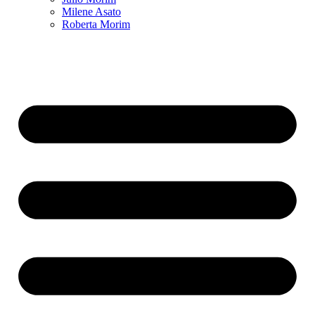
Milene Asato
Roberta Morim