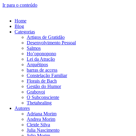
Ir para o conteúdo
Home
Blog
Categorias
Artigos de Gratidão
Desenvolvimento Pessoal
Salmos
Ho’oponopono
Lei da Atração
Arquétipos
barras de access
Constelação Familiar
Florais de Bach
Gestão do Humor
Grabovoi
O Subconsciente
Thetahealing
Autores
Adriana Morim
Andrea Morim
Cleide Silva
Julia Nascimento
Julio Morim