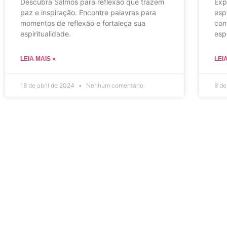
Descubra Salmos para reflexão que trazem
Exp
paz e inspiração. Encontre palavras para
esp
momentos de reflexão e fortaleça sua
con
espiritualidade.
esp
LEIA MAIS »
LEI
18 de abril de 2024
Nenhum comentário
8 de