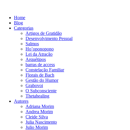
Home
Blog
Categorias
Artigos de Gratidão
Desenvolvimento Pessoal
Salmos
Ho’oponopono
Lei da Atração
Arquétipos
barras de access
Constelação Familiar
Florais de Bach
Gestão do Humor
Grabovoi
O Subconsciente
Thetahealing
Autores
Adriana Morim
Andrea Morim
Cleide Silva
Julia Nascimento
Julio Morim