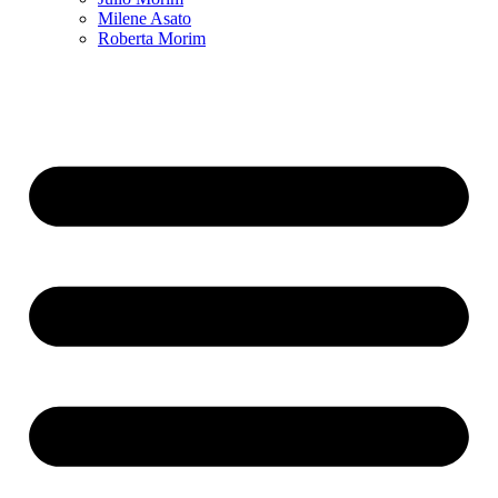
Milene Asato
Roberta Morim