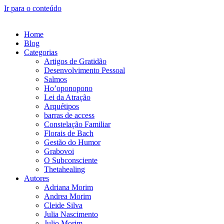
Ir para o conteúdo
Home
Blog
Categorias
Artigos de Gratidão
Desenvolvimento Pessoal
Salmos
Ho’oponopono
Lei da Atração
Arquétipos
barras de access
Constelação Familiar
Florais de Bach
Gestão do Humor
Grabovoi
O Subconsciente
Thetahealing
Autores
Adriana Morim
Andrea Morim
Cleide Silva
Julia Nascimento
Julio Morim