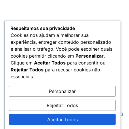
Termos e Condições
Respeitamos sua privacidade
Cookies nos ajudam a melhorar sua
experiência, entregar conteúdo personalizado
e analisar o tráfego. Você pode escolher quais
LGPD
cookies permitir clicando em
Personalizar
.
Clique em
Aceitar Todos
para consentir ou
Rejeitar Todos
para recusar cookies não
essenciais.
Acesso aos Dados
Personalizar
Rejeitar Todos
Seja Grato © 2023
Aceitar Todos
Todos os direitos reservados. “Dicolah MKT”