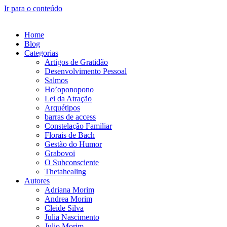
Ir para o conteúdo
Home
Blog
Categorias
Artigos de Gratidão
Desenvolvimento Pessoal
Salmos
Ho’oponopono
Lei da Atração
Arquétipos
barras de access
Constelação Familiar
Florais de Bach
Gestão do Humor
Grabovoi
O Subconsciente
Thetahealing
Autores
Adriana Morim
Andrea Morim
Cleide Silva
Julia Nascimento
Julio Morim