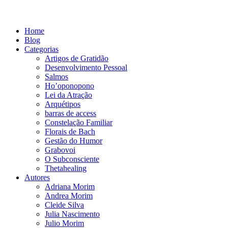
Home
Blog
Categorias
Artigos de Gratidão
Desenvolvimento Pessoal
Salmos
Ho’oponopono
Lei da Atração
Arquétipos
barras de access
Constelação Familiar
Florais de Bach
Gestão do Humor
Grabovoi
O Subconsciente
Thetahealing
Autores
Adriana Morim
Andrea Morim
Cleide Silva
Julia Nascimento
Julio Morim