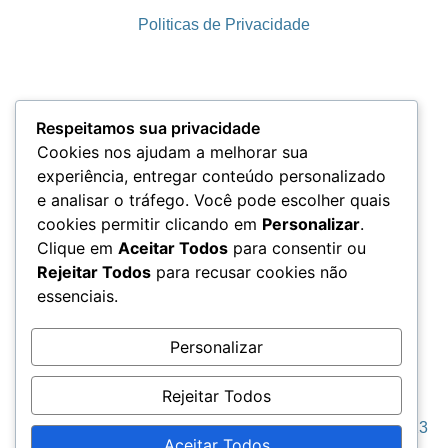
Politicas de Privacidade
Termos e Condições
Respeitamos sua privacidade
Cookies nos ajudam a melhorar sua
experiência, entregar conteúdo personalizado
e analisar o tráfego. Você pode escolher quais
LGPD
cookies permitir clicando em
Personalizar
.
Clique em
Aceitar Todos
para consentir ou
Rejeitar Todos
para recusar cookies não
essenciais.
Acesso aos Dados
Personalizar
Rejeitar Todos
Seja Grato © 2023
Aceitar Todos