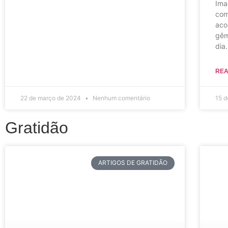
Ima
com
aco
gêm
dia.
REA
22 de março de 2024
Nenhum comentário
15 d
Gratidão
ARTIGOS DE GRATIDÃO