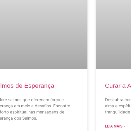
lmos de Esperança
Curar a A
lore salmos que oferecem força e
Descubra com
erança em meio a desafios. Encontre
alma e espírit
forto espiritual nas mensagens de
tranquilidade
erança dos Salmos.
LEIA MAIS »