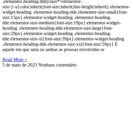
.elementor-heading-title[class*=elementor-
size-]>a{color:inherit;font-size:inherit;line-height:inherit}.elementor-
widget-heading .elementor-heading-title.elementor-size-small{font-
size:15px}.elementor-widget-heading .elementor-heading-
title.elementor-size-medium{font-size:19px}.elementor-widget-
heading .elementor-heading-title.elementor-size-large{font-
size:29px}.elementor-widget-heading .elementor-heading-
title.elementor-size-xl{font-size:39px}.elementor-widget-heading
.elementor-heading-title.elementor-size-xxl{font-size:59px} É
aquele em que uma ou ambas as pessoas envolvidas se
Read More »
5 de maio de 2023
Nenhum comentário