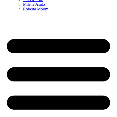
Milene Asato
Roberta Morim