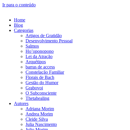
Ir para o conteúdo
Home
Blog
Categorias
Artigos de Gratidão
Desenvolvimento Pessoal
Salmos
Ho’oponopono
Lei da Atração
Arquétipos
barras de access
Constelação Familiar
Florais de Bach
Gestão do Humor
Grabovoi
O Subconsciente
Thetahealing
Autores
Adriana Morim
Andrea Morim
Cleide Silva
Julia Nascimento
Julio Morim