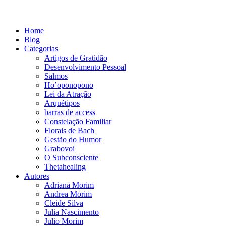
Home
Blog
Categorias
Artigos de Gratidão
Desenvolvimento Pessoal
Salmos
Ho’oponopono
Lei da Atração
Arquétipos
barras de access
Constelação Familiar
Florais de Bach
Gestão do Humor
Grabovoi
O Subconsciente
Thetahealing
Autores
Adriana Morim
Andrea Morim
Cleide Silva
Julia Nascimento
Julio Morim