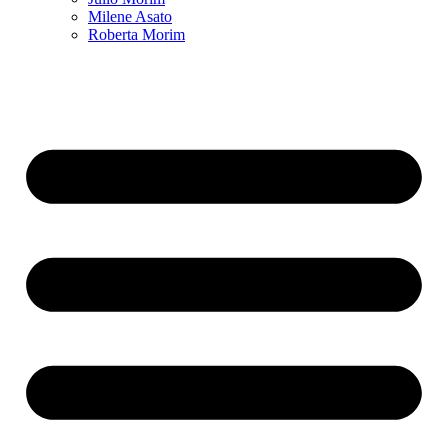
Milene Asato
Roberta Morim