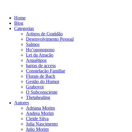
Home
Blog
Categorias
Artigos de Gratidão
Desenvolvimento Pessoal
Salmos
Ho’oponopono
Lei da Atração
Arquétipos
barras de access
Constelação Familiar
Florais de Bach
Gestão do Humor
Grabovoi
O Subconsciente
Thetahealing
Autores
Adriana Morim
Andrea Morim
Cleide Silva
Julia Nascimento
Julio Morim