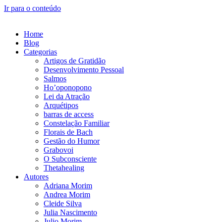
Ir para o conteúdo
Home
Blog
Categorias
Artigos de Gratidão
Desenvolvimento Pessoal
Salmos
Ho’oponopono
Lei da Atração
Arquétipos
barras de access
Constelação Familiar
Florais de Bach
Gestão do Humor
Grabovoi
O Subconsciente
Thetahealing
Autores
Adriana Morim
Andrea Morim
Cleide Silva
Julia Nascimento
Julio Morim