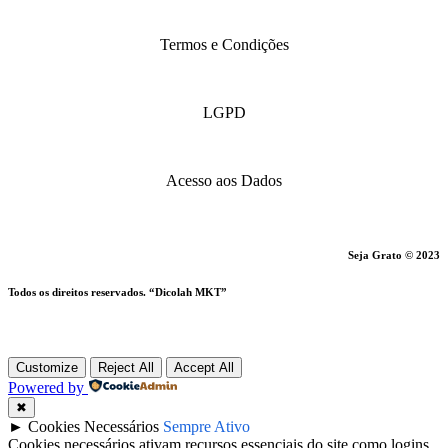
Termos e Condições
LGPD
Acesso aos Dados
Seja Grato © 2023
Todos os direitos reservados. “Dicolah MKT”
Customize
Reject All
Accept All
Powered by
✖
►
Cookies Necessários
Sempre Ativo
Cookies necessários ativam recursos essenciais do site como logins