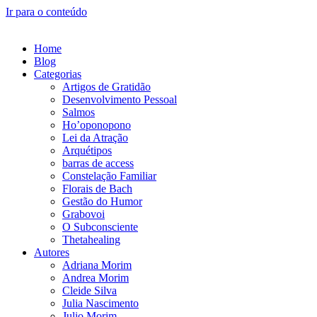
Ir para o conteúdo
Home
Blog
Categorias
Artigos de Gratidão
Desenvolvimento Pessoal
Salmos
Ho’oponopono
Lei da Atração
Arquétipos
barras de access
Constelação Familiar
Florais de Bach
Gestão do Humor
Grabovoi
O Subconsciente
Thetahealing
Autores
Adriana Morim
Andrea Morim
Cleide Silva
Julia Nascimento
Julio Morim