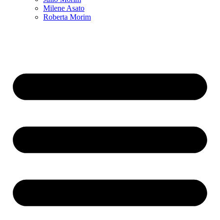
Milene Asato
Roberta Morim