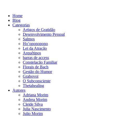
Home
Blog
Categorias
Artigos de Gratidão
Desenvolvimento Pessoal
Salmos
Ho’oponopono
Lei da Atração
Arquétipos
barras de access
Constelação Familiar
Florais de Bach
Gestão do Humor
Grabovoi
O Subconsciente
Thetahealing
Autores
Adriana Morim
Andrea Morim
Cleide Silva
Julia Nascimento
Julio Morim