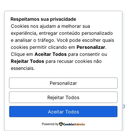
Termos e Condições
Respeitamos sua privacidade
Cookies nos ajudam a melhorar sua
experiência, entregar conteúdo personalizado
e analisar o tráfego. Você pode escolher quais
LGPD
cookies permitir clicando em
Personalizar
.
Clique em
Aceitar Todos
para consentir ou
Rejeitar Todos
para recusar cookies não
essenciais.
Acesso aos Dados
Personalizar
Rejeitar Todos
Seja Grato © 2023
Aceitar Todos
Todos os direitos reservados. “Dicolah MKT”
Powered by