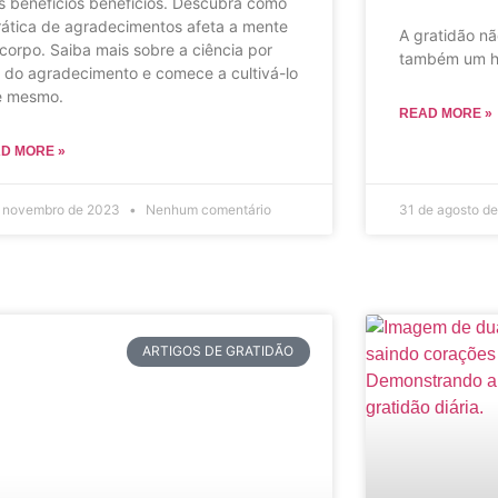
s benefícios benefícios. Descubra como
rática de agradecimentos afeta a mente
A gratidão n
 corpo. Saiba mais sobre a ciência por
também um há
s do agradecimento e comece a cultivá-lo
e mesmo.
READ MORE »
D MORE »
e novembro de 2023
Nenhum comentário
31 de agosto d
ARTIGOS DE GRATIDÃO