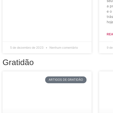
seu
a p
e o
trá
hoj
REA
5 de dezembro de 2023
Nenhum comentário
9 d
Gratidão
ARTIGOS DE GRATIDÃO