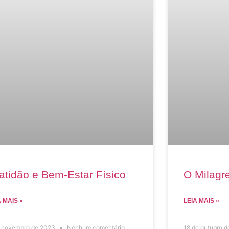
atidão e Bem-Estar Físico
O Milagre
A MAIS »
LEIA MAIS »
e novembro de 2023
Nenhum comentário
18 de outubro 