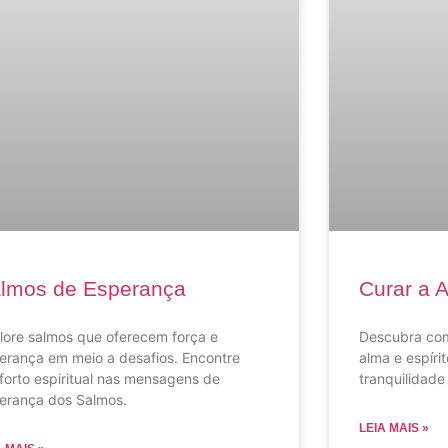
lmos de Esperança
Curar a A
lore salmos que oferecem força e
Descubra com
erança em meio a desafios. Encontre
alma e espírit
forto espiritual nas mensagens de
tranquilidade
erança dos Salmos.
LEIA MAIS »