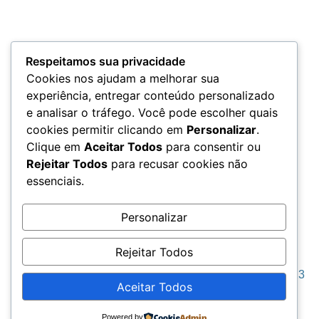
Termos e Condições
Respeitamos sua privacidade
Cookies nos ajudam a melhorar sua
experiência, entregar conteúdo personalizado
e analisar o tráfego. Você pode escolher quais
LGPD
cookies permitir clicando em
Personalizar
.
Clique em
Aceitar Todos
para consentir ou
Rejeitar Todos
para recusar cookies não
essenciais.
Acesso aos Dados
Personalizar
Rejeitar Todos
Seja Grato © 2023
Aceitar Todos
Todos os direitos reservados. “Dicolah MKT”
Powered by