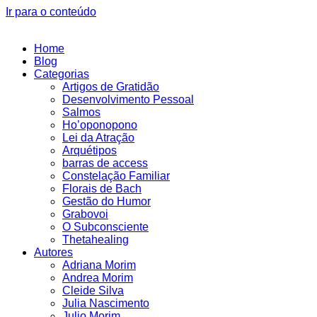
Ir para o conteúdo
Home
Blog
Categorias
Artigos de Gratidão
Desenvolvimento Pessoal
Salmos
Ho’oponopono
Lei da Atração
Arquétipos
barras de access
Constelação Familiar
Florais de Bach
Gestão do Humor
Grabovoi
O Subconsciente
Thetahealing
Autores
Adriana Morim
Andrea Morim
Cleide Silva
Julia Nascimento
Julio Morim