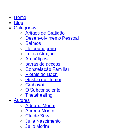
Home
Blog
Categorias
Artigos de Gratidão
Desenvolvimento Pessoal
Salmos
Ho’oponopono
Lei da Atração
Arquétipos
barras de access
Constelação Familiar
Florais de Bach
Gestão do Humor
Grabovoi
O Subconsciente
Thetahealing
Autores
Adriana Morim
Andrea Morim
Cleide Silva
Julia Nascimento
Julio Morim