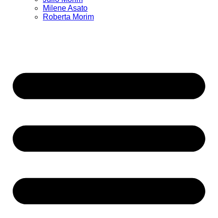
Milene Asato
Roberta Morim