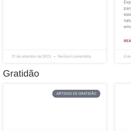
Exp
par
ess
nat
emo
REA
21 de setembro de 2023
Nenhum comentário
6 d
Gratidão
ARTIGOS DE GRATIDÃO