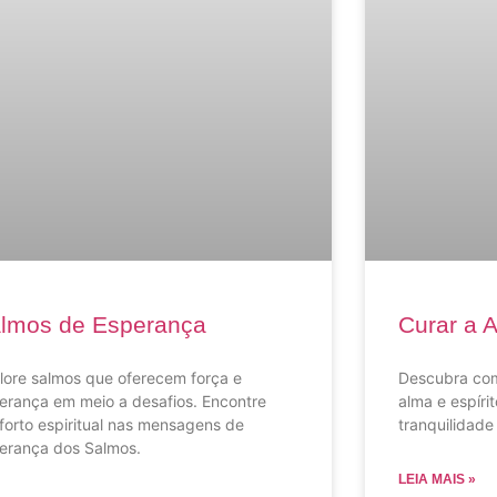
lmos de Esperança
Curar a A
lore salmos que oferecem força e
Descubra com
erança em meio a desafios. Encontre
alma e espírit
forto espiritual nas mensagens de
tranquilidade
erança dos Salmos.
LEIA MAIS »