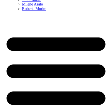
Milene Asato
Roberta Morim