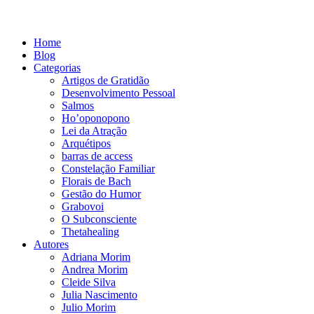
Home
Blog
Categorias
Artigos de Gratidão
Desenvolvimento Pessoal
Salmos
Ho’oponopono
Lei da Atração
Arquétipos
barras de access
Constelação Familiar
Florais de Bach
Gestão do Humor
Grabovoi
O Subconsciente
Thetahealing
Autores
Adriana Morim
Andrea Morim
Cleide Silva
Julia Nascimento
Julio Morim