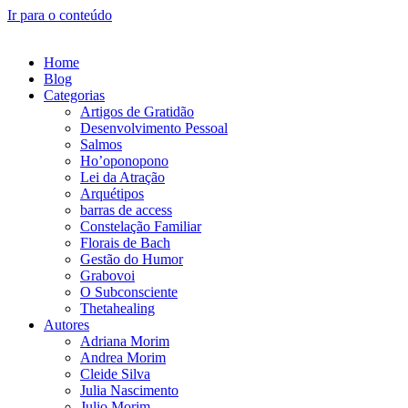
Ir para o conteúdo
Home
Blog
Categorias
Artigos de Gratidão
Desenvolvimento Pessoal
Salmos
Ho’oponopono
Lei da Atração
Arquétipos
barras de access
Constelação Familiar
Florais de Bach
Gestão do Humor
Grabovoi
O Subconsciente
Thetahealing
Autores
Adriana Morim
Andrea Morim
Cleide Silva
Julia Nascimento
Julio Morim