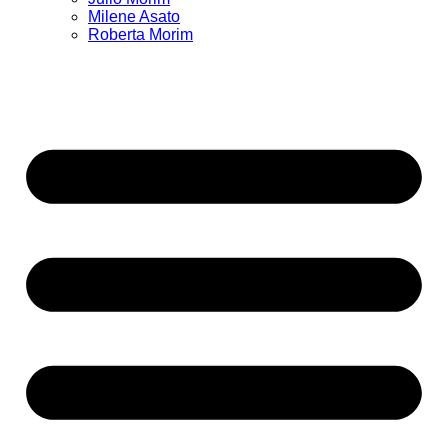
Milene Asato
Roberta Morim