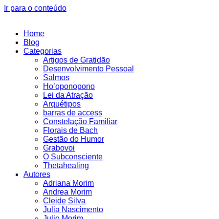
Ir para o conteúdo
Home
Blog
Categorias
Artigos de Gratidão
Desenvolvimento Pessoal
Salmos
Ho’oponopono
Lei da Atração
Arquétipos
barras de access
Constelação Familiar
Florais de Bach
Gestão do Humor
Grabovoi
O Subconsciente
Thetahealing
Autores
Adriana Morim
Andrea Morim
Cleide Silva
Julia Nascimento
Julio Morim