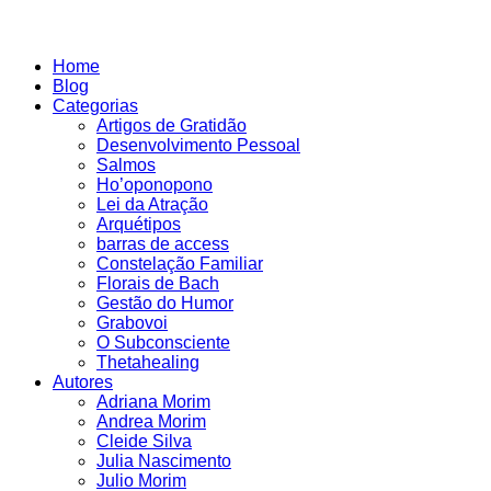
Home
Blog
Categorias
Artigos de Gratidão
Desenvolvimento Pessoal
Salmos
Ho’oponopono
Lei da Atração
Arquétipos
barras de access
Constelação Familiar
Florais de Bach
Gestão do Humor
Grabovoi
O Subconsciente
Thetahealing
Autores
Adriana Morim
Andrea Morim
Cleide Silva
Julia Nascimento
Julio Morim