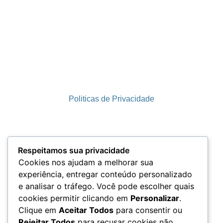
Politicas de Privacidade
Termos e Condições
Respeitamos sua privacidade
Cookies nos ajudam a melhorar sua
experiência, entregar conteúdo personalizado
e analisar o tráfego. Você pode escolher quais
LGPD
cookies permitir clicando em
Personalizar
.
Clique em
Aceitar Todos
para consentir ou
Rejeitar Todos
para recusar cookies não