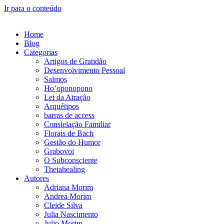
Ir para o conteúdo
Home
Blog
Categorias
Artigos de Gratidão
Desenvolvimento Pessoal
Salmos
Ho’oponopono
Lei da Atração
Arquétipos
barras de access
Constelação Familiar
Florais de Bach
Gestão do Humor
Grabovoi
O Subconsciente
Thetahealing
Autores
Adriana Morim
Andrea Morim
Cleide Silva
Julia Nascimento
Julio Morim