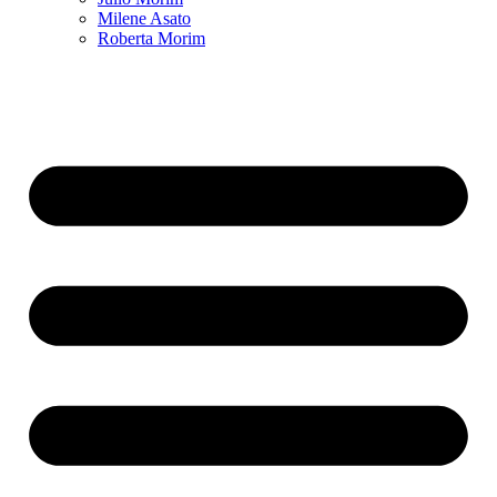
Milene Asato
Roberta Morim