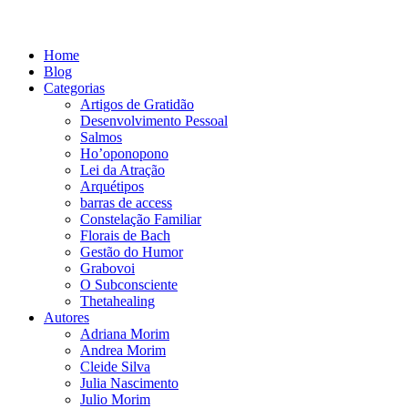
Home
Blog
Categorias
Artigos de Gratidão
Desenvolvimento Pessoal
Salmos
Ho’oponopono
Lei da Atração
Arquétipos
barras de access
Constelação Familiar
Florais de Bach
Gestão do Humor
Grabovoi
O Subconsciente
Thetahealing
Autores
Adriana Morim
Andrea Morim
Cleide Silva
Julia Nascimento
Julio Morim