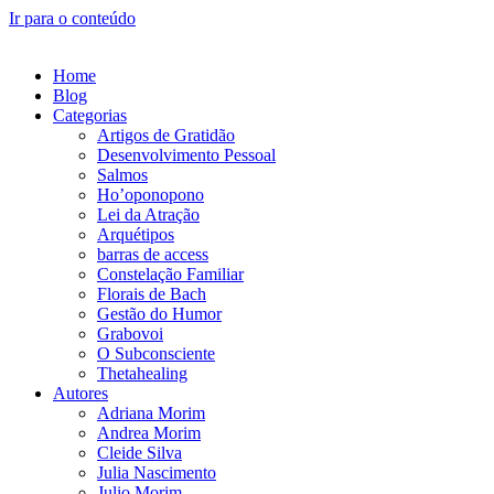
Ir para o conteúdo
Home
Blog
Categorias
Artigos de Gratidão
Desenvolvimento Pessoal
Salmos
Ho’oponopono
Lei da Atração
Arquétipos
barras de access
Constelação Familiar
Florais de Bach
Gestão do Humor
Grabovoi
O Subconsciente
Thetahealing
Autores
Adriana Morim
Andrea Morim
Cleide Silva
Julia Nascimento
Julio Morim