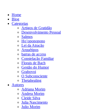
Home
Blog
Categorias
Artigos de Gratidão
Desenvolvimento Pessoal
Salmos
Ho’oponopono
Lei da Atração
Arquétipos
barras de access
Constelação Familiar
Florais de Bach
Gestão do Humor
Grabovoi
O Subconsciente
Thetahealing
Autores
Adriana Morim
Andrea Morim
Cleide Silva
Julia Nascimento
Julio Morim