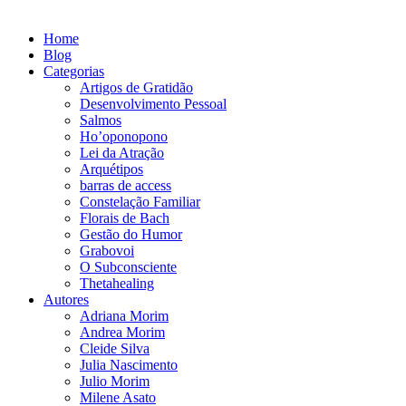
Home
Blog
Categorias
Artigos de Gratidão
Desenvolvimento Pessoal
Salmos
Ho’oponopono
Lei da Atração
Arquétipos
barras de access
Constelação Familiar
Florais de Bach
Gestão do Humor
Grabovoi
O Subconsciente
Thetahealing
Autores
Adriana Morim
Andrea Morim
Cleide Silva
Julia Nascimento
Julio Morim
Milene Asato