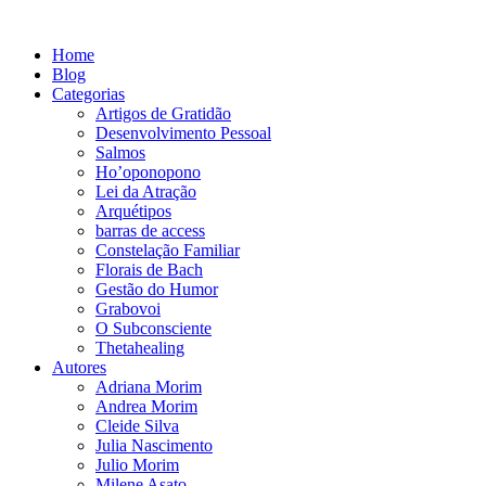
Ir
para
Home
o
Blog
conteúdo
Categorias
Artigos de Gratidão
Desenvolvimento Pessoal
Salmos
Ho’oponopono
Lei da Atração
Arquétipos
barras de access
Constelação Familiar
Florais de Bach
Gestão do Humor
Grabovoi
O Subconsciente
Thetahealing
Autores
Adriana Morim
Andrea Morim
Cleide Silva
Julia Nascimento
Julio Morim
Milene Asato