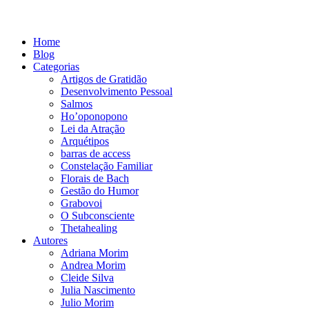
Home
Blog
Categorias
Artigos de Gratidão
Desenvolvimento Pessoal
Salmos
Ho’oponopono
Lei da Atração
Arquétipos
barras de access
Constelação Familiar
Florais de Bach
Gestão do Humor
Grabovoi
O Subconsciente
Thetahealing
Autores
Adriana Morim
Andrea Morim
Cleide Silva
Julia Nascimento
Julio Morim