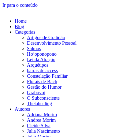
Ir para o conteúdo
Home
Blog
Categorias
Artigos de Gratidão
Desenvolvimento Pessoal
Salmos
Ho’oponopono
Lei da Atração
Arquétipos
barras de access
Constelação Familiar
Florais de Bach
Gestão do Humor
Grabovoi
O Subconsciente
Thetahealing
Autores
Adriana Morim
Andrea Morim
Cleide Silva
Julia Nascimento
Julio Morim