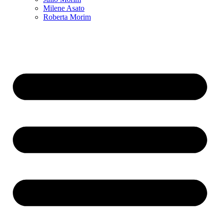
Milene Asato
Roberta Morim