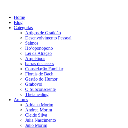
Home
Blog
Categorias
Artigos de Gratidão
Desenvolvimento Pessoal
Salmos
Ho’oponopono
Lei da Atração
Arquétipos
barras de access
Constelação Familiar
Florais de Bach
Gestão do Humor
Grabovoi
O Subconsciente
Thetahealing
Autores
Adriana Morim
Andrea Morim
Cleide Silva
Julia Nascimento
Julio Morim