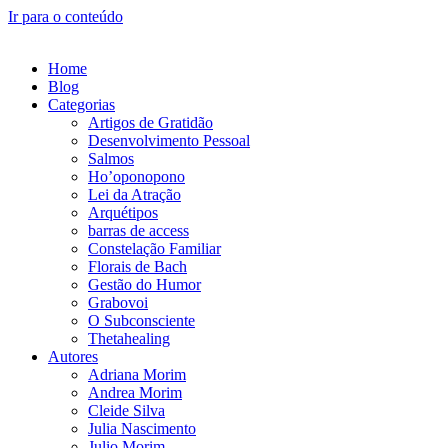
Ir para o conteúdo
Home
Blog
Categorias
Artigos de Gratidão
Desenvolvimento Pessoal
Salmos
Ho’oponopono
Lei da Atração
Arquétipos
barras de access
Constelação Familiar
Florais de Bach
Gestão do Humor
Grabovoi
O Subconsciente
Thetahealing
Autores
Adriana Morim
Andrea Morim
Cleide Silva
Julia Nascimento
Julio Morim