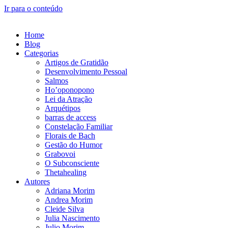
Ir para o conteúdo
Home
Blog
Categorias
Artigos de Gratidão
Desenvolvimento Pessoal
Salmos
Ho’oponopono
Lei da Atração
Arquétipos
barras de access
Constelação Familiar
Florais de Bach
Gestão do Humor
Grabovoi
O Subconsciente
Thetahealing
Autores
Adriana Morim
Andrea Morim
Cleide Silva
Julia Nascimento
Julio Morim