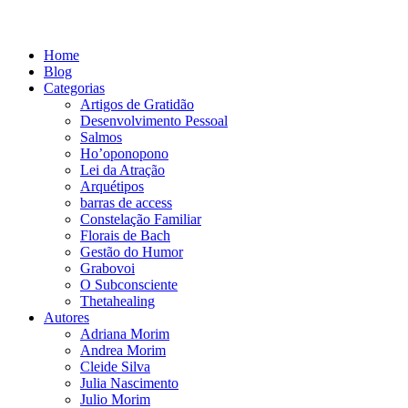
Home
Blog
Categorias
Artigos de Gratidão
Desenvolvimento Pessoal
Salmos
Ho’oponopono
Lei da Atração
Arquétipos
barras de access
Constelação Familiar
Florais de Bach
Gestão do Humor
Grabovoi
O Subconsciente
Thetahealing
Autores
Adriana Morim
Andrea Morim
Cleide Silva
Julia Nascimento
Julio Morim