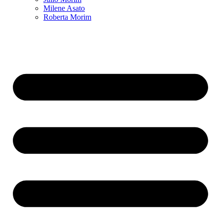
Milene Asato
Roberta Morim